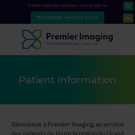
4289 INNES RD
ORLÉANS
ON
K1E 0A8
CA
PRENDRE RENDEZ-VOUS
EN
Patient Information
Bienvenue à
Premier Imaging
, au service
des patients de toute la région du Grand