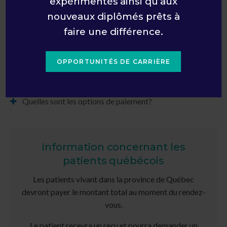
expérimentés ainsi qu’aux
Comment annuler ou reporter un rendez-vous?
nouveaux diplômés prêts à
Offrez-vous des rappels de rendez-vous?
faire une différence.
Offrez-vous des services dans d'autres langues qu'en
français?
OPPORTUNITÉS DE CARRIÈRE
Avez-vous des accréditations?
Quelles sont les options de paiement?
Information concernant les
patients québécois
Les patients vivant dans la province de Québec
devront payer le montant total au moment du rendez-
vous.
Le patient recevra un reçu et pourra demander un