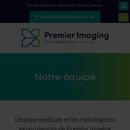
4289 INNES RD
ORLÉANS
ON
K1E 0A8
CA
PRENDRE RENDEZ-VOUS
EN
Notre équipe
L'équipe médicale et les radiologistes
expérimentés de
Premier Imaging