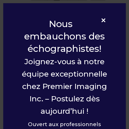
Dr Prasad Jetty
×
Nous
Radiologiste
embauchons des
LIRE LA BIO
échographistes!
Joignez-vous à notre
équipe exceptionnelle
chez Premier Imaging
Inc. – Postulez dès
aujourd’hui !
Ouvert aux professionnels