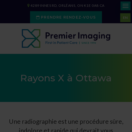
4289 INNES RD
ORLÉANS
ON
K1E 0A8
CA
PRENDRE RENDEZ-VOUS
EN
Rayons X à Ottawa
Une radiographie est une procédure sûre,
indolore et rapide qui devrait vous