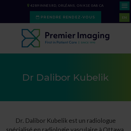
4289 INNES RD
ORLÉANS
ON
K1E 0A8
CA
PRENDRE RENDEZ-VOUS
EN
Dr Dalibor Kubelik
Dr. Dalibor Kubelik est un radiologue
spécialisé en radiologie vasculaire à Ottawa.