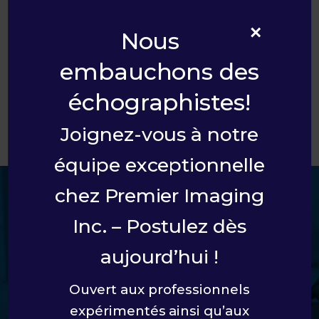
×
Nous
Dr. Dalibor Kubelik
embauchons des
Bio coming soon.
échographistes!
GO BACK
Joignez-vous à notre
équipe exceptionnelle
chez Premier Imaging
Laissez-nous faire partie
Inc. – Postulez dès
de votre équipe de soins
aujourd’hui !
Nous travaillerons avec votre équipe de
Ouvert aux professionnels
soins pour une expérience simplifiée.
expérimentés ainsi qu’aux