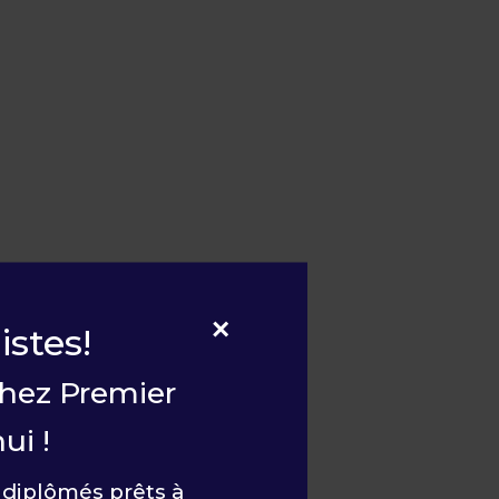
×
stes!
chez Premier
ui !
 diplômés prêts à