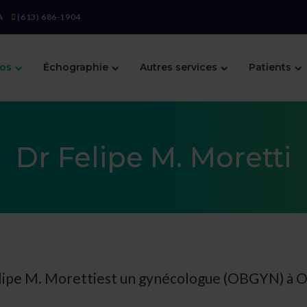
A
(613) 686-1904
os
Échographie
Autres services
Patients
Dr Felipe M. Moretti
elipe M. Morettiest un gynécologue (OBGYN) à O