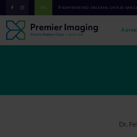
EN
4289 INNES RD
ORLÉANS
ON
K1E 0A8
C
À prop
Dr. F